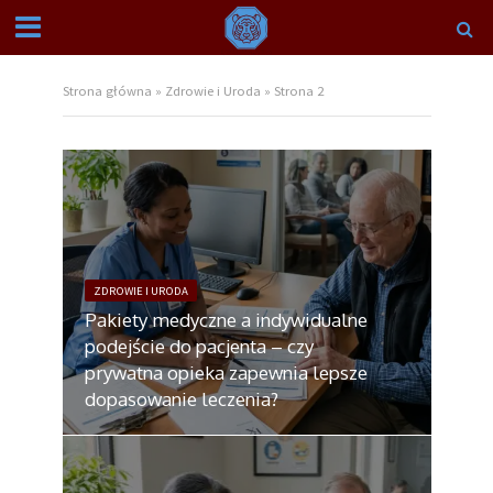
Strona główna
»
Zdrowie i Uroda
»
Strona 2
ZDROWIE I URODA
Pakiety medyczne a indywidualne
podejście do pacjenta – czy
prywatna opieka zapewnia lepsze
dopasowanie leczenia?