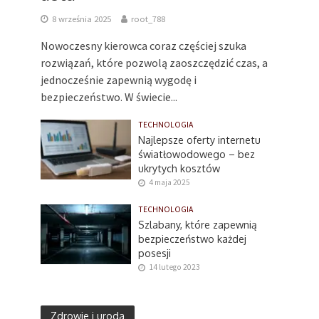
8 września 2025
root_788
Nowoczesny kierowca coraz częściej szuka
rozwiązań, które pozwolą zaoszczędzić czas, a
jednocześnie zapewnią wygodę i
bezpieczeństwo. W świecie...
TECHNOLOGIA
Najlepsze oferty internetu
światłowodowego – bez
ukrytych kosztów
4 maja 2025
TECHNOLOGIA
Szlabany, które zapewnią
bezpieczeństwo każdej
posesji
14 lutego 2023
Zdrowie i uroda