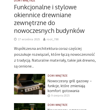
DOM I WNĘTRZE
Funkcjonalne i stylowe
okiennice drewniane
zewnętrzne do
nowoczesnych budynków
17 września 2025
root_788
Współczesna architektura coraz częściej
poszukuje rozwiązań, które łączą nowoczesność
z tradycją. Naturalne materiały, takie jak drewno,
są cenione...
DOM I WNĘTRZE
Nowoczesny grill gazowy –
funkcje, które zmieniają
komfort gotowania
9 sierpnia 2025
DOM I WNĘTRZE
Nowoczesny ogrzewacz