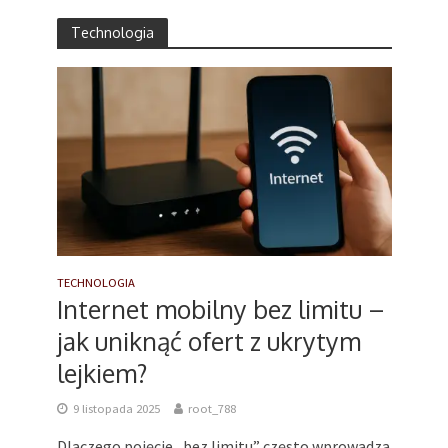
Technologia
TECHNOLOGIA
Internet mobilny bez limitu –
jak uniknąć ofert z ukrytym
lejkiem?
9 listopada 2025
root_788
Dlaczego pojęcie „bez limitu” często wprowadza