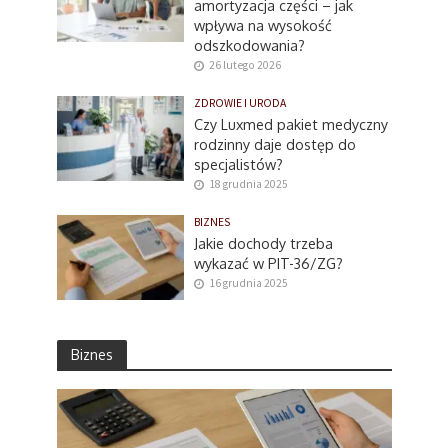
amortyzacja części – jak
wpływa na wysokość
odszkodowania?
26 lutego 2026
ZDROWIE I URODA
Czy Luxmed pakiet medyczny
rodzinny daje dostęp do
specjalistów?
18 grudnia 2025
BIZNES
Jakie dochody trzeba
wykazać w PIT-36/ZG?
16 grudnia 2025
Biznes