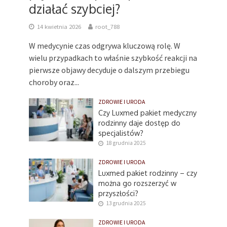
działać szybciej?
14 kwietnia 2026
root_788
W medycynie czas odgrywa kluczową rolę. W
wielu przypadkach to właśnie szybkość reakcji na
pierwsze objawy decyduje o dalszym przebiegu
choroby oraz...
ZDROWIE I URODA
Czy Luxmed pakiet medyczny
rodzinny daje dostęp do
specjalistów?
18 grudnia 2025
ZDROWIE I URODA
Luxmed pakiet rodzinny – czy
można go rozszerzyć w
przyszłości?
13 grudnia 2025
ZDROWIE I URODA