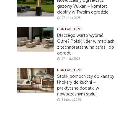
gazowy Vulkan – komfort
cieplny w Twoim ogrodzie
27 lipca 2025
DOM I WNĘTRZE
Dlaczego warto wybrać
Oltre? Polski lider w meblach
z technorattanu na taras i do
ogrodu
27 maja 2025
DOM I WNĘTRZE
Stolik pomocniczy do kanapy
i hokery do kuchni –
praktyczne dodatki w
nowoczesnym stylu
8 lutego 2025