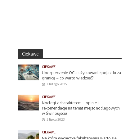
Ciekawe
CIEKAWE
Ubezpieczenie OC a użytkowanie pojazdu za
granicą – co warto wiedzieć?
7 lutego 2025
CIEKAWE
Noclegi z charakterem – opinie i
rekomendacje na temat miejsc noclegowych
w Świnoujściu
5 lipca 2023
CIEKAWE
Na którą wycieczkę fakultatywną warto się