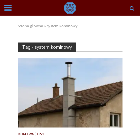
Strona główna
»
system kominowy
Tag - system kominowy
DOM I WNĘTRZE