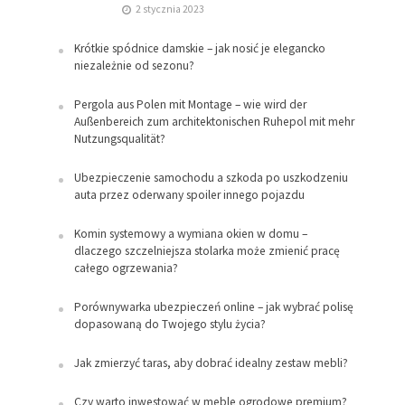
2 stycznia 2023
Krótkie spódnice damskie – jak nosić je elegancko
niezależnie od sezonu?
Pergola aus Polen mit Montage – wie wird der
Außenbereich zum architektonischen Ruhepol mit mehr
Nutzungsqualität?
Ubezpieczenie samochodu a szkoda po uszkodzeniu
auta przez oderwany spoiler innego pojazdu
Komin systemowy a wymiana okien w domu –
dlaczego szczelniejsza stolarka może zmienić pracę
całego ogrzewania?
Porównywarka ubezpieczeń online – jak wybrać polisę
dopasowaną do Twojego stylu życia?
Jak zmierzyć taras, aby dobrać idealny zestaw mebli?
Czy warto inwestować w meble ogrodowe premium?