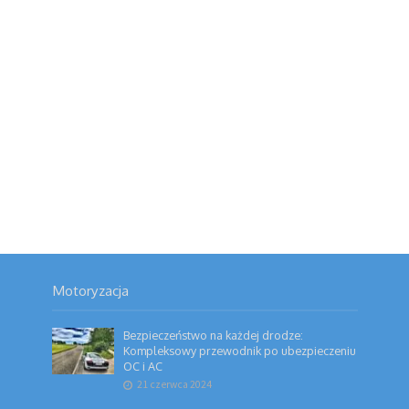
Motoryzacja
Bezpieczeństwo na każdej drodze:
Kompleksowy przewodnik po ubezpieczeniu
OC i AC
21 czerwca 2024