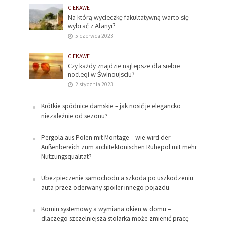
CIEKAWE
Na którą wycieczkę fakultatywną warto się
wybrać z Alanyi?
5 czerwca 2023
CIEKAWE
Czy każdy znajdzie najlepsze dla siebie
noclegi w Świnoujsciu?
2 stycznia 2023
Krótkie spódnice damskie – jak nosić je elegancko
niezależnie od sezonu?
Pergola aus Polen mit Montage – wie wird der
Außenbereich zum architektonischen Ruhepol mit mehr
Nutzungsqualität?
Ubezpieczenie samochodu a szkoda po uszkodzeniu
auta przez oderwany spoiler innego pojazdu
Komin systemowy a wymiana okien w domu –
dlaczego szczelniejsza stolarka może zmienić pracę