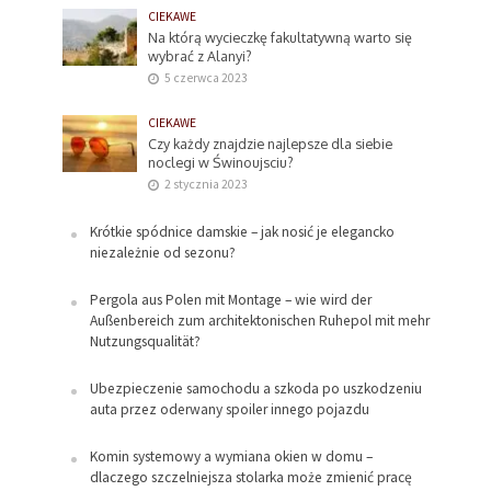
CIEKAWE
Na którą wycieczkę fakultatywną warto się
wybrać z Alanyi?
5 czerwca 2023
CIEKAWE
Czy każdy znajdzie najlepsze dla siebie
noclegi w Świnoujsciu?
2 stycznia 2023
Krótkie spódnice damskie – jak nosić je elegancko
niezależnie od sezonu?
Pergola aus Polen mit Montage – wie wird der
Außenbereich zum architektonischen Ruhepol mit mehr
Nutzungsqualität?
Ubezpieczenie samochodu a szkoda po uszkodzeniu
auta przez oderwany spoiler innego pojazdu
Komin systemowy a wymiana okien w domu –
dlaczego szczelniejsza stolarka może zmienić pracę